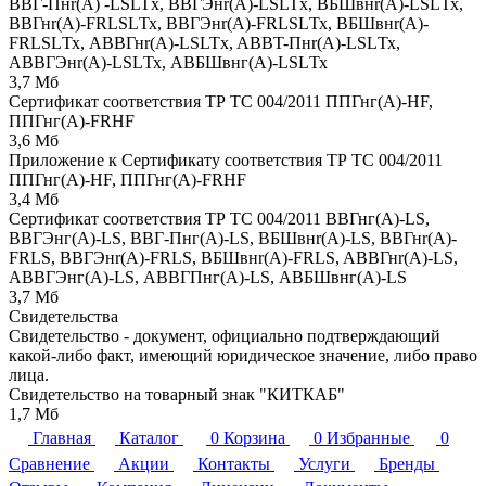
BBГ-Пнr(A) -LSLTx, BBГЭнr(A)-LSLTx, ВБШвнr(А)-LSLТх,
ВВГнr(A)-FRLSLТх, BBГЭнr(A)-FRLSLТх, BБШвнr(A)-
FRLSLТх, ABBГнr(A)-LSLTx, ABBT-Пнr(A)-LSLТх,
АВВГЭнr(А)-LSLТх, АВБШвнг(А)-LSLТх
3,7 Мб
Сертификат соответствия ТР ТС 004/2011 ППГнг(А)-HF,
ППГнг(А)-FRHF
3,6 Мб
Приложение к Сертификату соответствия ТР ТС 004/2011
ППГнг(А)-HF, ППГнг(А)-FRHF
3,4 Мб
Сертификат соответствия ТР ТС 004/2011 ВВГнг(А)-LS,
ВВГЭнг(А)-LS, ВВГ-Пнг(А)-LS, ВБШвнr(А)-LS, BBГнr(A)-
FRLS, BBГЭнr(A)-FRLS, ВБШвнr(A)-FRLS, AВBГнr(A)-LS,
АВВГЭнг(А)-LS, АВВГ­Пнг(А)-LS, АВБШвнг(А)-LS
3,7 Мб
Свидетельства
Свидетельство - документ, официально подтверждающий
какой-либо факт, имеющий юридическое значение, либо право
лица.
Свидетельство на товарный знак "КИТКАБ"
1,7 Мб
Главная
Каталог
0
Корзина
0
Избранные
0
Сравнение
Акции
Контакты
Услуги
Бренды