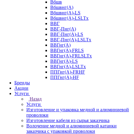
Вбшв
Вбшвнг(А)
Вбшвнг(А)-LS
Вбшвнг(А)-LSLTx
ВВГ
ВВГ-Пнг(А)
ВВГ-Пнг(А)-LS
ВВГ-Пнг(А)-LSLTx
ВВГнг(А)
ВВГнг(А)-FRLS
ВВГнг(А)-FRLSLTx
ВВГнг(А)-LS
ВВГнг(А)-LSLTx
ППГнг(А)-FRHF
ППГнг(А)-HF
Бренды
Акции
Услуги
Назад
Услуги
Изготовление и упаковка медной и алюминиевой
проволоки
Изготовление кабеля из сырья заказчика
Волочение медной и алюминиевой катанки
заказчика с упаковкой проволоки