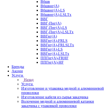
Вбшв
Вбшвнг(А)
Вбшвнг(А)-LS
Вбшвнг(А)-LSLTx
ВВГ
ВВГ-Пнг(А)
ВВГ-Пнг(А)-LS
ВВГ-Пнг(А)-LSLTx
ВВГнг(А)
ВВГнг(А)-FRLS
ВВГнг(А)-FRLSLTx
ВВГнг(А)-LS
ВВГнг(А)-LSLTx
ППГнг(А)-FRHF
ППГнг(А)-HF
Бренды
Акции
Услуги
Назад
Услуги
Изготовление и упаковка медной и алюминиевой
проволоки
Изготовление кабеля из сырья заказчика
Волочение медной и алюминиевой катанки
заказчика с упаковкой проволоки