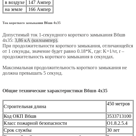
в воздухе
147 Ампер
на земле
166 Ампер
Ток короткого замыкания Вбшв 4х35
Допустимый ток 1-секундного короткого замыкания Вбшв
4х35:
3,86 кА (килоампер).
При продолжительности короткого замыкания, отличающейся
от 1 секунды, значение будет равно 0.18*K, где: K=1/vr, r –
продолжительность короткого замыкания в секундах.
Максимальная продолжительность короткого замыкания не
должна превышать 5 секунд.
Общие технические характеристики Вбшв 4х35
450 метров
Строительная длина
Код ОКП Вбшв
3533713100
Класс пожарной безопасности
О1.8.2.5.4
Срок службы
30 лет