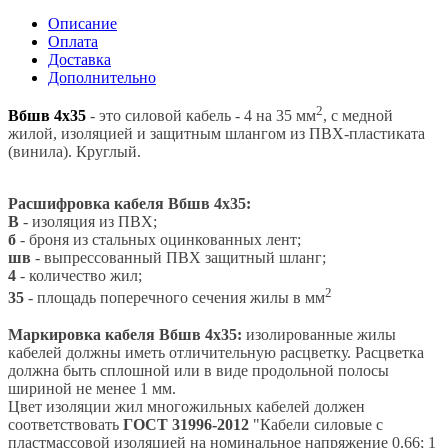
Описание
Оплата
Доставка
Дополнительно
2
Вбшв 4х35
- это силовой кабель - 4 на 35 мм
,
с медной
жилой, изоляцией и защитным шлангом из ПВХ-пластиката
(винила). Круглый.
Расшифровка кабеля Вбшв 4х35:
В
- изоляция из ПВХ;
б
- броня из стальных оцинкованных лент;
шв
- выпрессованный ПВХ защитный шланг;
4
- количество жил;
2
35
- площадь поперечного сечения жилы в мм
Маркировка кабеля Вбшв 4х35:
изолированные жилы
кабелей должны иметь отличительную расцветку.
Расцветка
должна быть сплошной или в виде продольной полосы
шириной не менее 1 мм.
Цвет изоляции жил многожильных кабелей должен
соответствовать
ГОСТ 31996-2012
"Кабели силовые с
пластмассовой изоляцией на номинальное напряжение 0.66; 1