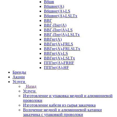
Вбшв
Вбшвнг(А)
Вбшвнг(А)-LS
Вбшвнг(А)-LSLTx
ВВГ
ВВГ-Пнг(А)
ВВГ-Пнг(А)-LS
ВВГ-Пнг(А)-LSLTx
ВВГнг(А)
ВВГнг(А)-FRLS
ВВГнг(А)-FRLSLTx
ВВГнг(А)-LS
ВВГнг(А)-LSLTx
ППГнг(А)-FRHF
ППГнг(А)-HF
Бренды
Акции
Услуги
Назад
Услуги
Изготовление и упаковка медной и алюминиевой
проволоки
Изготовление кабеля из сырья заказчика
Волочение медной и алюминиевой катанки
заказчика с упаковкой проволоки